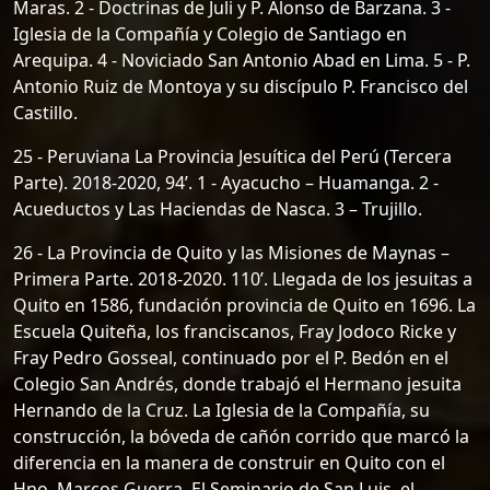
Maras. 2 - Doctrinas de Juli y P. Alonso de Barzana. 3 -
Iglesia de la Compañía y Colegio de Santiago en
Arequipa. 4 - Noviciado San Antonio Abad en Lima. 5 - P.
Antonio Ruiz de Montoya y su discípulo P. Francisco del
Castillo.
25 - Peruviana La Provincia Jesuítica del Perú (Tercera
Parte). 2018-2020, 94’. 1 - Ayacucho – Huamanga. 2 -
Acueductos y Las Haciendas de Nasca. 3 – Trujillo.
26 - La Provincia de Quito y las Misiones de Maynas –
Primera Parte. 2018-2020. 110’. Llegada de los jesuitas a
Quito en 1586, fundación provincia de Quito en 1696. La
Escuela Quiteña, los franciscanos, Fray Jodoco Ricke y
Fray Pedro Gosseal, continuado por el P. Bedón en el
Colegio San Andrés, donde trabajó el Hermano jesuita
Hernando de la Cruz. La Iglesia de la Compañía, su
construcción, la bóveda de cañón corrido que marcó la
diferencia en la manera de construir en Quito con el
Hno. Marcos Guerra. El Seminario de San Luis, el